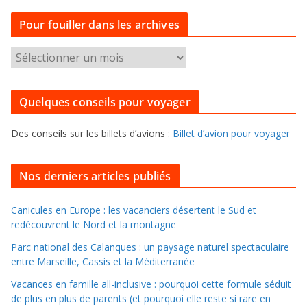
t
Pour fouiller dans les archives
é
g
P
o
o
r
u
i
Quelques conseils pour voyager
r
e
f
s
Des conseils sur les billets d’avions :
Billet d’avion pour voyager
o
u
i
Nos derniers articles publiés
l
l
Canicules en Europe : les vacanciers désertent le Sud et
redécouvrent le Nord et la montagne
e
r
Parc national des Calanques : un paysage naturel spectaculaire
d
entre Marseille, Cassis et la Méditerranée
a
Vacances en famille all-inclusive : pourquoi cette formule séduit
n
de plus en plus de parents (et pourquoi elle reste si rare en