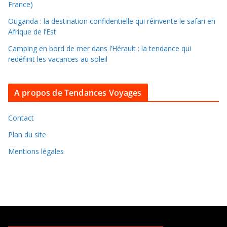
s
France)
l
Ouganda : la destination confidentielle qui réinvente le safari en
e
Afrique de l’Est
s
Camping en bord de mer dans l’Hérault : la tendance qui
a
redéfinit les vacances au soleil
r
c
A propos de Tendances Voyages
h
i
v
Contact
e
Plan du site
s
Mentions légales