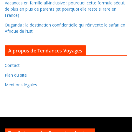
Vacances en famille all-inclusive : pourquoi cette formule séduit
l
de plus en plus de parents (et pourquoi elle reste si rare en
e
France)
s
Ouganda : la destination confidentielle qui réinvente le safari en
a
Afrique de l’Est
r
c
A propos de Tendances Voyages
h
i
v
Contact
e
Plan du site
s
Mentions légales