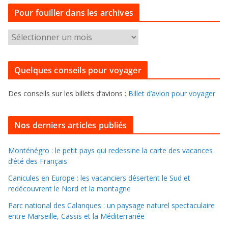
t
Pour fouiller dans les archives
é
g
P
o
o
r
u
i
Quelques conseils pour voyager
r
e
f
s
Des conseils sur les billets d’avions :
Billet d’avion pour voyager
o
u
i
Nos derniers articles publiés
l
l
Monténégro : le petit pays qui redessine la carte des vacances
d’été des Français
e
r
Canicules en Europe : les vacanciers désertent le Sud et
d
redécouvrent le Nord et la montagne
a
Parc national des Calanques : un paysage naturel spectaculaire
n
entre Marseille, Cassis et la Méditerranée
s