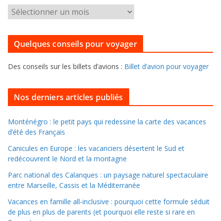
g
P
o
o
r
u
i
Quelques conseils pour voyager
r
e
f
s
Des conseils sur les billets d’avions :
Billet d’avion pour voyager
o
u
i
Nos derniers articles publiés
l
l
Monténégro : le petit pays qui redessine la carte des vacances
d’été des Français
e
r
Canicules en Europe : les vacanciers désertent le Sud et
d
redécouvrent le Nord et la montagne
a
Parc national des Calanques : un paysage naturel spectaculaire
n
entre Marseille, Cassis et la Méditerranée
s
Vacances en famille all-inclusive : pourquoi cette formule séduit
l
de plus en plus de parents (et pourquoi elle reste si rare en
e