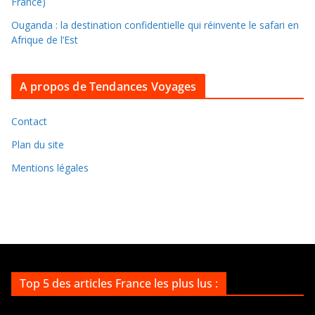
France)
s
Ouganda : la destination confidentielle qui réinvente le safari en
a
Afrique de l’Est
r
c
A propos de Tendances Voyages
h
i
v
Contact
e
Plan du site
s
Mentions légales
Top 5 des articles France les plus lus :