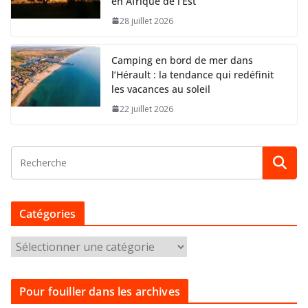
en Afrique de l’Est
28 juillet 2026
Camping en bord de mer dans
l’Hérault : la tendance qui redéfinit
les vacances au soleil
22 juillet 2026
Catégories
C
a
t
Pour fouiller dans les archives
é