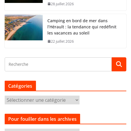
28 juillet 2026
Camping en bord de mer dans
l’Hérault : la tendance qui redéfinit
les vacances au soleil
22 juillet 2026
Catégories
C
a
t
Pour fouiller dans les archives
é
g