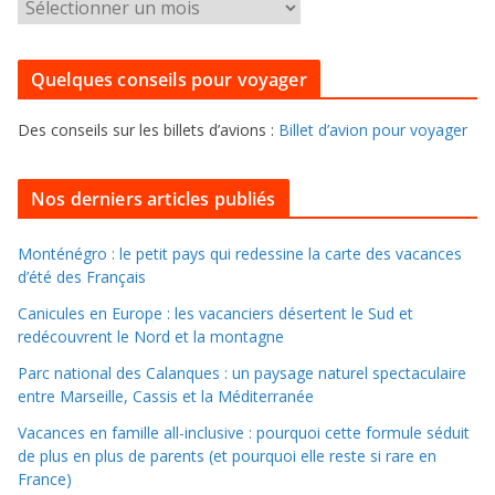
P
o
o
r
u
i
Quelques conseils pour voyager
r
e
f
s
Des conseils sur les billets d’avions :
Billet d’avion pour voyager
o
u
i
Nos derniers articles publiés
l
l
Monténégro : le petit pays qui redessine la carte des vacances
d’été des Français
e
r
Canicules en Europe : les vacanciers désertent le Sud et
d
redécouvrent le Nord et la montagne
a
Parc national des Calanques : un paysage naturel spectaculaire
n
entre Marseille, Cassis et la Méditerranée
s
Vacances en famille all-inclusive : pourquoi cette formule séduit
l
de plus en plus de parents (et pourquoi elle reste si rare en
e
France)