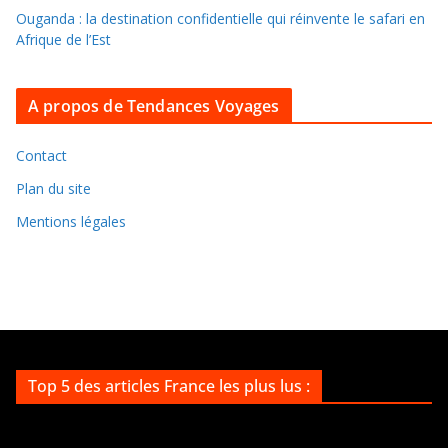
s
Ouganda : la destination confidentielle qui réinvente le safari en
a
Afrique de l’Est
r
c
A propos de Tendances Voyages
h
i
v
Contact
e
Plan du site
s
Mentions légales
Top 5 des articles France les plus lus :