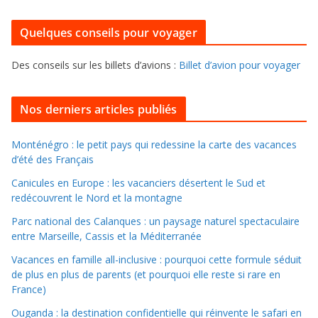
o
r
u
i
Quelques conseils pour voyager
r
e
f
s
Des conseils sur les billets d’avions :
Billet d’avion pour voyager
o
u
i
Nos derniers articles publiés
l
l
Monténégro : le petit pays qui redessine la carte des vacances
d’été des Français
e
r
Canicules en Europe : les vacanciers désertent le Sud et
d
redécouvrent le Nord et la montagne
a
Parc national des Calanques : un paysage naturel spectaculaire
n
entre Marseille, Cassis et la Méditerranée
s
Vacances en famille all-inclusive : pourquoi cette formule séduit
l
de plus en plus de parents (et pourquoi elle reste si rare en
e
France)
s
Ouganda : la destination confidentielle qui réinvente le safari en