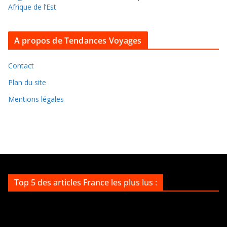
a
Afrique de l’Est
r
c
A propos de Tendances Voyages
h
i
v
Contact
e
Plan du site
s
Mentions légales
Top 5 des articles France les plus lus :