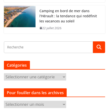
Camping en bord de mer dans
l’Hérault : la tendance qui redéfinit
les vacances au soleil
22 juillet 2026
Catégories
C
a
t
Pour fouiller dans les archives
é
g
P
o