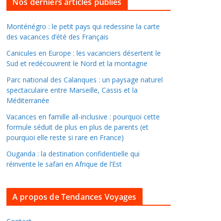
l
Nos derniers articles publiés
l
e
Monténégro : le petit pays qui redessine la carte
des vacances d’été des Français
r
d
Canicules en Europe : les vacanciers désertent le
a
Sud et redécouvrent le Nord et la montagne
n
Parc national des Calanques : un paysage naturel
s
spectaculaire entre Marseille, Cassis et la
l
Méditerranée
e
Vacances en famille all-inclusive : pourquoi cette
s
formule séduit de plus en plus de parents (et
a
pourquoi elle reste si rare en France)
r
Ouganda : la destination confidentielle qui
c
réinvente le safari en Afrique de l’Est
h
i
A propos de Tendances Voyages
v
e