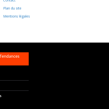
Contact
s
Plan du site
Mentions légales
 Tendances
s