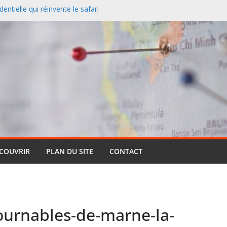
entielle qui réinvente le safari
 redessine la carte des
nciers désertent le Sud et
ontagne
 un paysage naturel
 Cassis et la Méditerranée
ive : pourquoi cette formule
ts (et pourquoi elle reste si
ÉCOUVRIR
PLAN DU SITE
CONTACT
ournables-de-marne-la-