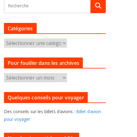
Catégories
C
a
t
Pour fouiller dans les archives
é
g
P
o
o
r
u
i
Quelques conseils pour voyager
r
e
f
s
Des conseils sur les billets d’avions :
Billet d’avion
o
pour voyager
u
i