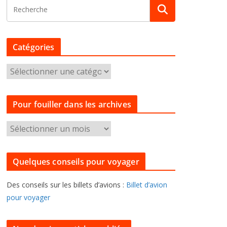
Catégories
C
a
t
Pour fouiller dans les archives
é
g
P
o
o
r
u
i
Quelques conseils pour voyager
r
e
f
s
Des conseils sur les billets d’avions :
Billet d’avion
o
pour voyager
u
i