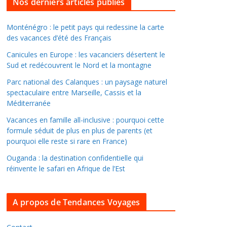
l
Nos derniers articles publiés
l
e
Monténégro : le petit pays qui redessine la carte
des vacances d’été des Français
r
d
Canicules en Europe : les vacanciers désertent le
a
Sud et redécouvrent le Nord et la montagne
n
Parc national des Calanques : un paysage naturel
s
spectaculaire entre Marseille, Cassis et la
l
Méditerranée
e
Vacances en famille all-inclusive : pourquoi cette
s
formule séduit de plus en plus de parents (et
a
pourquoi elle reste si rare en France)
r
Ouganda : la destination confidentielle qui
c
réinvente le safari en Afrique de l’Est
h
i
A propos de Tendances Voyages
v
e