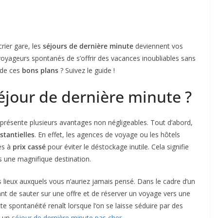
rier gare, les
séjours de dernière minute
deviennent vos
voyageurs spontanés de s’offrir des vacances inoubliables sans
 de ces
bons plans
? Suivez le guide !
éjour de dernière minute ?
présente plusieurs avantages non négligeables. Tout d’abord,
stantielles
. En effet, les agences de voyage ou les hôtels
es à
prix cassé
pour éviter le déstockage inutile. Cela signifie
 une magnifique destination.
es lieux auxquels vous n’auriez jamais pensé. Dans le cadre d’un
tant de sauter sur une offre et de réserver un voyage vers une
e spontanéité renaît lorsque l’on se laisse séduire par des
r un
séjour de dernière minute pas cher
.