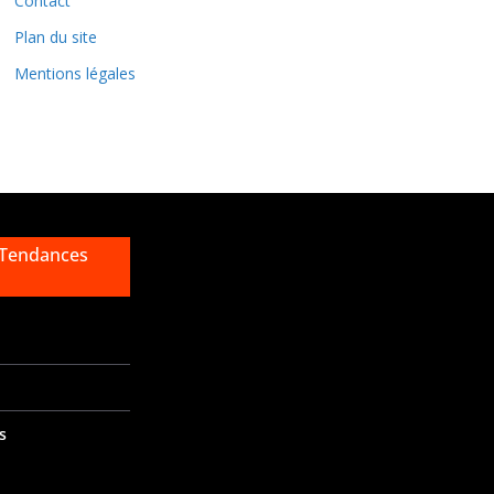
Contact
s
Plan du site
Mentions légales
 Tendances
s