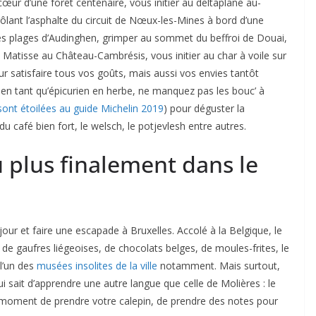
ur d’une forêt centenaire, vous initier au deltaplane au-
ôlant l’asphalte du circuit de Nœux-les-Mines à bord d’une
les plages d’Audinghen, grimper au sommet du beffroi de Douai,
 Matisse au Château-Cambrésis, vous initier au char à voile sur
ur satisfaire tous vos goûts, mais aussi vos envies tantôt
Et, en tant qu’épicurien en herbe, ne manquez pas les bouc’ à
sont étoilées au guide Michelin 2019
) pour déguster la
du café bien fort, le welsch, le potjevlesh entre autres.
u plus finalement dans le
our et faire une escapade à Bruxelles. Accolé à la Belgique, le
e gaufres liégeoises, de chocolats belges, de moules-frites, le
l’un des
musées insolites de la ville
notamment. Mais surtout,
ui sait d’apprendre une autre langue que celle de Molières : le
le moment de prendre votre calepin, de prendre des notes pour