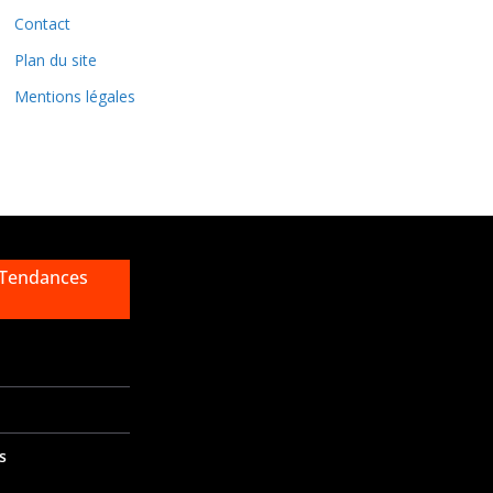
e
Contact
s
Plan du site
Mentions légales
 Tendances
s