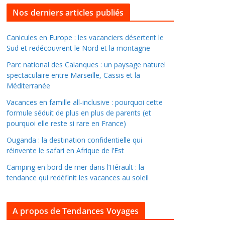
l
Nos derniers articles publiés
l
e
Canicules en Europe : les vacanciers désertent le
Sud et redécouvrent le Nord et la montagne
r
d
Parc national des Calanques : un paysage naturel
a
spectaculaire entre Marseille, Cassis et la
Méditerranée
n
s
Vacances en famille all-inclusive : pourquoi cette
l
formule séduit de plus en plus de parents (et
pourquoi elle reste si rare en France)
e
s
Ouganda : la destination confidentielle qui
a
réinvente le safari en Afrique de l’Est
r
Camping en bord de mer dans l’Hérault : la
c
tendance qui redéfinit les vacances au soleil
h
i
A propos de Tendances Voyages
v