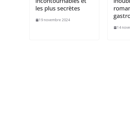
incontournables et
inoubl
les plus secrètes
roman
gastr
19 novembre 2024
14 nov