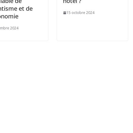
iable de
hôtel ?
tisme et de
15 octobre 2024
onomie
embre 2024