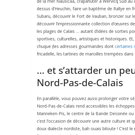
de la mer Nausicaá, crapahuter à Wervicq Sud au cœ
dessus d’Heuchin, faire un baptême de Rallye en fr
Subaru, découvrir le Fort de Vauban, bronzer sur 
découvrir l’impressionnante collection d’œuvres de
les plages de Calais … autant d’idées de sorties po
sportives, culturelles, artistiques et historiques. 
chuque (les adresses gourmandes dont
certaines 
fricadelle, les tartines de maroilles trempées dans 
… et s’attarder un pe
Nord-Pas-de-Calais
En parallèle, vous pouvez aussi prolonger votre séj
Nord-Pas-de-Calais rend accessibles les échoppes d
Manneken-Pis, le centre de la Bande Dessinée ou 
c’est l’occasion de découvrir une autre culture et q
doux dialecte nordiste, bah ouais biloute ! C’est 