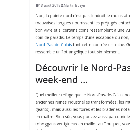
13 août 2019
Martin Buzyn
Non, la pointe nord n’est pas l’endroit le moins attr
mauvaises langues nourrissent les préjugés entach
bon vivre et si certains coins ressemblent à une vu
coin de paradis. Le temps d’une escapade ou no
Nord-Pas-de-Calais
tant cette contrée est riche. 
ressemble un îlot angélique tout simplement.
Découvrir le Nord-Pas
week-end …
Quel meilleur refuge que le Nord-Pas-de-Calais po
anciennes ruines industrielles transformées, les mult
géants), mais aussi les foires et les braderies no
en maître. Bien sûr, vous pouvez aussi parcourir le
toboggans vertigineux en maillot au Touquet, vous