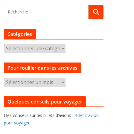
Catégories
C
a
t
Pour fouiller dans les archives
é
g
P
o
o
r
u
i
Quelques conseils pour voyager
r
e
f
s
Des conseils sur les billets d’avions :
Billet d’avion
o
pour voyager
u
i