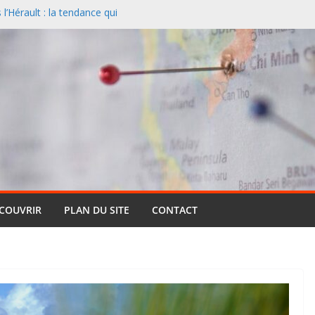
’Hérault : la tendance qui
l
nciers désertent le Sud et
ontagne
 un paysage naturel
 Cassis et la Méditerranée
ive : pourquoi cette formule
ts (et pourquoi elle reste si
entielle qui réinvente le safari
ÉCOUVRIR
PLAN DU SITE
CONTACT