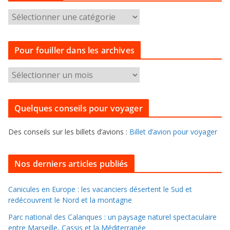
C
a
t
Pour fouiller dans les archives
é
g
P
o
o
r
u
i
Quelques conseils pour voyager
r
e
f
s
Des conseils sur les billets d’avions :
Billet d’avion pour voyager
o
u
i
Nos derniers articles publiés
l
l
Canicules en Europe : les vacanciers désertent le Sud et
redécouvrent le Nord et la montagne
e
r
Parc national des Calanques : un paysage naturel spectaculaire
d
entre Marseille, Cassis et la Méditerranée