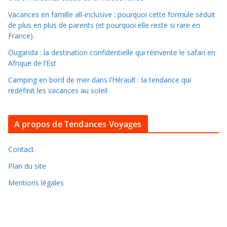
a
Vacances en famille all-inclusive : pourquoi cette formule séduit
n
de plus en plus de parents (et pourquoi elle reste si rare en
s
France)
l
Ouganda : la destination confidentielle qui réinvente le safari en
e
Afrique de l’Est
s
Camping en bord de mer dans l’Hérault : la tendance qui
a
redéfinit les vacances au soleil
r
c
A propos de Tendances Voyages
h
i
v
Contact
e
Plan du site
s
Mentions légales