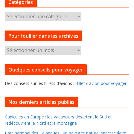
Catégories
C
a
t
Pour fouiller dans les archives
é
g
P
o
o
r
u
i
Quelques conseils pour voyager
r
e
f
s
Des conseils sur les billets d’avions :
Billet d’avion pour voyager
o
u
i
Nos derniers articles publiés
l
l
Canicules en Europe : les vacanciers désertent le Sud et
redécouvrent le Nord et la montagne
e
r
Parc national des Calanques : un paysage naturel spectaculaire