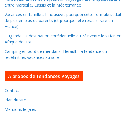
d
entre Marseille, Cassis et la Méditerranée
a
Vacances en famille all-inclusive : pourquoi cette formule séduit
n
de plus en plus de parents (et pourquoi elle reste si rare en
s
France)
l
Ouganda : la destination confidentielle qui réinvente le safari en
e
Afrique de l’Est
s
Camping en bord de mer dans l’Hérault : la tendance qui
a
redéfinit les vacances au soleil
r
c
A propos de Tendances Voyages
h
i
v
Contact
e
Plan du site
s
Mentions légales