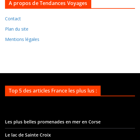
A propos de Tendances Voyages
h
i
v
Contact
e
Plan du site
s
Mentions légales
Top 5 des articles France les plus lus :
Les plus belles promenades en mer en Corse
Le lac de Sainte Croix