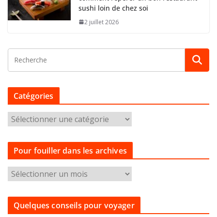
sushi loin de chez soi
2 juillet 2026
Catégories
C
a
t
Pour fouiller dans les archives
é
g
P
o
o
r
u
i
Quelques conseils pour voyager
r
e