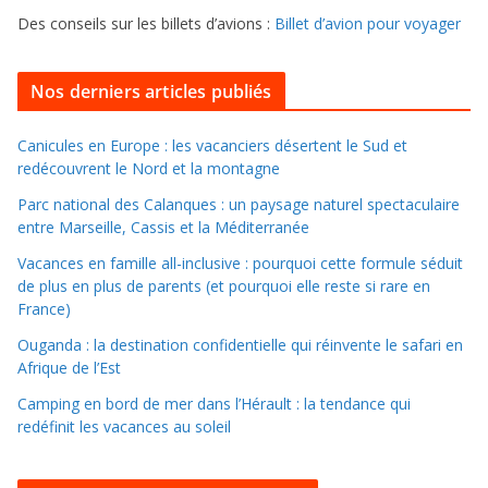
f
s
Des conseils sur les billets d’avions :
Billet d’avion pour voyager
o
u
i
Nos derniers articles publiés
l
l
Canicules en Europe : les vacanciers désertent le Sud et
redécouvrent le Nord et la montagne
e
r
Parc national des Calanques : un paysage naturel spectaculaire
d
entre Marseille, Cassis et la Méditerranée
a
Vacances en famille all-inclusive : pourquoi cette formule séduit
n
de plus en plus de parents (et pourquoi elle reste si rare en
s
France)
l
Ouganda : la destination confidentielle qui réinvente le safari en
e
Afrique de l’Est
s
Camping en bord de mer dans l’Hérault : la tendance qui
a
redéfinit les vacances au soleil
r
c