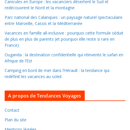
l
Canicules en Europe : les vacanciers désertent le Sud et
redécouvrent le Nord et la montagne
e
r
Parc national des Calanques : un paysage naturel spectaculaire
d
entre Marseille, Cassis et la Méditerranée
a
Vacances en famille all-inclusive : pourquoi cette formule séduit
n
de plus en plus de parents (et pourquoi elle reste si rare en
s
France)
l
Ouganda : la destination confidentielle qui réinvente le safari en
e
Afrique de l’Est
s
Camping en bord de mer dans l’Hérault : la tendance qui
a
redéfinit les vacances au soleil
r
c
A propos de Tendances Voyages
h
i
v
Contact
e
Plan du site
s
Mentions légales