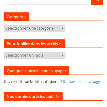
Catégories
C
a
t
Pour fouiller dans les archives
é
g
P
o
o
r
u
i
Quelques conseils pour voyager
r
e
f
s
Des conseils sur les billets d’avions :
Billet d’avion pour voyager
o
u
i
Nos derniers articles publiés
l