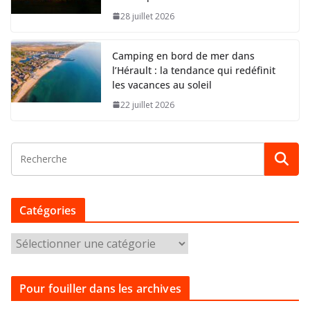
28 juillet 2026
Camping en bord de mer dans
l’Hérault : la tendance qui redéfinit
les vacances au soleil
22 juillet 2026
Catégories
C
a
t
Pour fouiller dans les archives
é