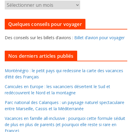
g
P
o
o
r
u
i
Quelques conseils pour voyager
r
e
f
s
Des conseils sur les billets d’avions :
Billet d’avion pour voyager
o
u
i
Nos derniers articles publiés
l
l
Monténégro : le petit pays qui redessine la carte des vacances
d’été des Français
e
r
Canicules en Europe : les vacanciers désertent le Sud et
d
redécouvrent le Nord et la montagne
a
Parc national des Calanques : un paysage naturel spectaculaire
n
entre Marseille, Cassis et la Méditerranée
s
Vacances en famille all-inclusive : pourquoi cette formule séduit
l
de plus en plus de parents (et pourquoi elle reste si rare en
e
France)