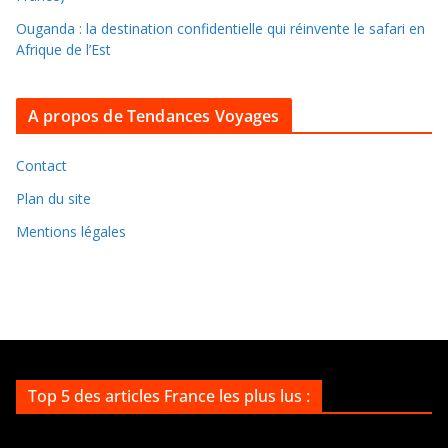
s
Ouganda : la destination confidentielle qui réinvente le safari en
a
Afrique de l’Est
r
c
A propos de Tendances Voyages
h
i
v
Contact
e
Plan du site
s
Mentions légales
Top 5 des articles France les plus lus :