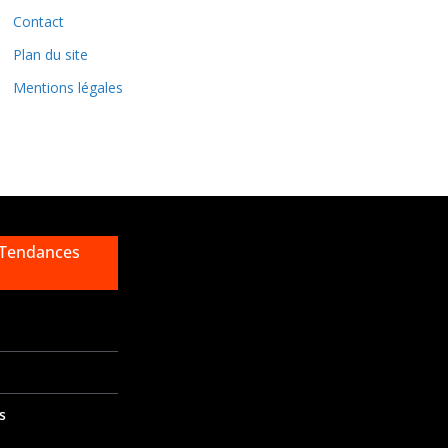
e
Contact
s
Plan du site
Mentions légales
 Tendances
s