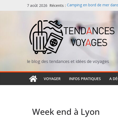
Passer
Récents :
Camping en bord de mer dans l
7 août 2026
au
redéfinit les vacances au solei
Canicules en Europe : les vaca
contenu
redécouvrent le Nord et la m
Parc national des Calanques :
spectaculaire entre Marseille,
Vacances en famille all-inclus
séduit de plus en plus de paren
rare en France)
Ouganda : la destination confid
en Afrique de l’Est
le blog des tendances et idées de voyages
VOYAGER
INFOS PRATIQUES
A D
Week end à Lyon