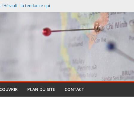
’Hérault : la tendance qui
l
nciers désertent le Sud et
ontagne
 un paysage naturel
 Cassis et la Méditerranée
ive : pourquoi cette formule
ts (et pourquoi elle reste si
entielle qui réinvente le safari
ÉCOUVRIR
PLAN DU SITE
CONTACT