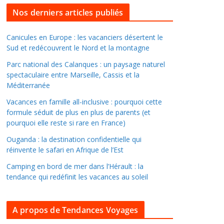
l
Nos derniers articles publiés
l
e
Canicules en Europe : les vacanciers désertent le
Sud et redécouvrent le Nord et la montagne
r
d
Parc national des Calanques : un paysage naturel
a
spectaculaire entre Marseille, Cassis et la
Méditerranée
n
s
Vacances en famille all-inclusive : pourquoi cette
l
formule séduit de plus en plus de parents (et
pourquoi elle reste si rare en France)
e
s
Ouganda : la destination confidentielle qui
a
réinvente le safari en Afrique de l’Est
r
Camping en bord de mer dans l’Hérault : la
c
tendance qui redéfinit les vacances au soleil
h
i
A propos de Tendances Voyages
v