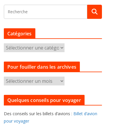
Catégories
C
a
t
Pour fouiller dans les archives
é
g
P
o
o
r
u
i
Quelques conseils pour voyager
r
e
f
s
Des conseils sur les billets d’avions :
Billet d’avion
o
pour voyager
u
i