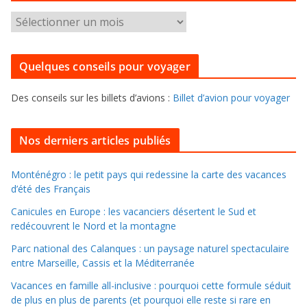
g
P
o
o
r
u
i
Quelques conseils pour voyager
r
e
f
s
Des conseils sur les billets d’avions :
Billet d’avion pour voyager
o
u
i
Nos derniers articles publiés
l
l
Monténégro : le petit pays qui redessine la carte des vacances
d’été des Français
e
r
Canicules en Europe : les vacanciers désertent le Sud et
d
redécouvrent le Nord et la montagne
a
Parc national des Calanques : un paysage naturel spectaculaire
n
entre Marseille, Cassis et la Méditerranée
s
Vacances en famille all-inclusive : pourquoi cette formule séduit
l
de plus en plus de parents (et pourquoi elle reste si rare en