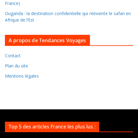
e
France)
s
Ouganda : la destination confidentielle qui réinvente le safari en
a
Afrique de l’Est
r
c
A propos de Tendances Voyages
h
i
v
Contact
e
Plan du site
s
Mentions légales
Top 5 des articles France les plus lus :