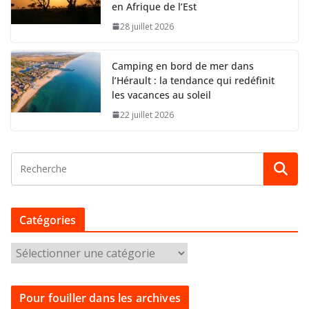
en Afrique de l’Est
28 juillet 2026
Camping en bord de mer dans
l’Hérault : la tendance qui redéfinit
les vacances au soleil
22 juillet 2026
Catégories
C
a
t
Pour fouiller dans les archives
é