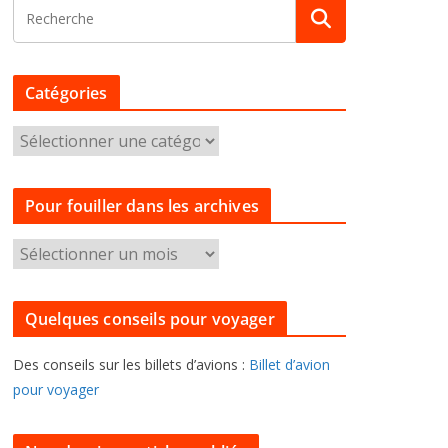
Catégories
C
a
t
Pour fouiller dans les archives
é
g
P
o
o
r
u
i
Quelques conseils pour voyager
r
e
f
s
Des conseils sur les billets d’avions :
Billet d’avion
o
pour voyager
u
i