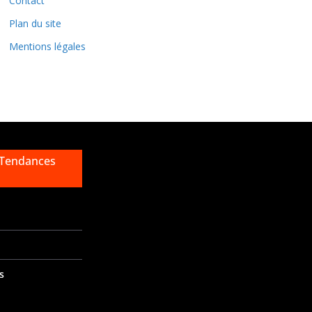
Contact
s
Plan du site
Mentions légales
 Tendances
s