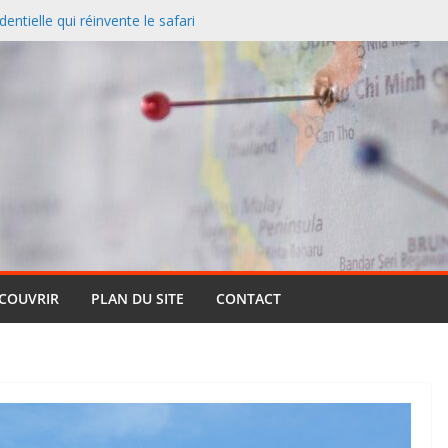
entielle qui réinvente le safari
 redessine la carte des
nciers désertent le Sud et
ontagne
 un paysage naturel
 Cassis et la Méditerranée
ive : pourquoi cette formule
ts (et pourquoi elle reste si
ÉCOUVRIR
PLAN DU SITE
CONTACT