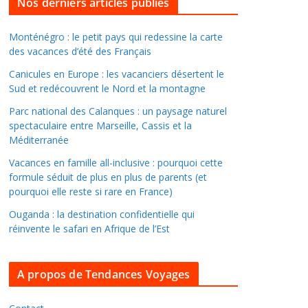
l
Nos derniers articles publiés
l
e
Monténégro : le petit pays qui redessine la carte
des vacances d’été des Français
r
d
Canicules en Europe : les vacanciers désertent le
a
Sud et redécouvrent le Nord et la montagne
n
Parc national des Calanques : un paysage naturel
s
spectaculaire entre Marseille, Cassis et la
l
Méditerranée
e
Vacances en famille all-inclusive : pourquoi cette
s
formule séduit de plus en plus de parents (et
a
pourquoi elle reste si rare en France)
r
Ouganda : la destination confidentielle qui
c
réinvente le safari en Afrique de l’Est
h
i
A propos de Tendances Voyages
v
e