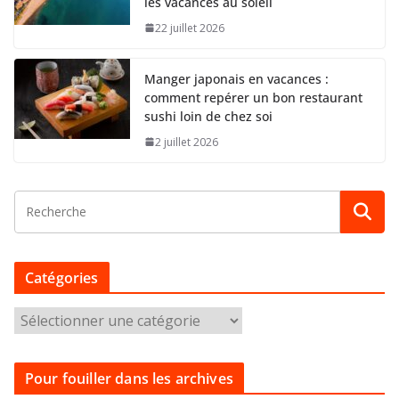
les vacances au soleil
22 juillet 2026
Manger japonais en vacances :
comment repérer un bon restaurant
sushi loin de chez soi
2 juillet 2026
Catégories
C
a
t
Pour fouiller dans les archives
é