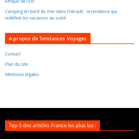
Afrique de l’Est
s
Camping en bord de mer dans l’Hérault : la tendance qui
a
redéfinit les vacances au soleil
r
c
A propos de Tendances Voyages
h
i
v
Contact
e
Plan du site
s
Mentions légales
Top 5 des articles France les plus lus :