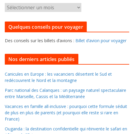
g
P
o
o
r
u
i
Quelques conseils pour voyager
r
e
f
s
Des conseils sur les billets d’avions :
Billet d’avion pour voyager
o
u
i
Nos derniers articles publiés
l
l
Canicules en Europe : les vacanciers désertent le Sud et
redécouvrent le Nord et la montagne
e
r
Parc national des Calanques : un paysage naturel spectaculaire
d
entre Marseille, Cassis et la Méditerranée
a
Vacances en famille all-inclusive : pourquoi cette formule séduit
n
de plus en plus de parents (et pourquoi elle reste si rare en
s
France)
l
Ouganda : la destination confidentielle qui réinvente le safari en
e