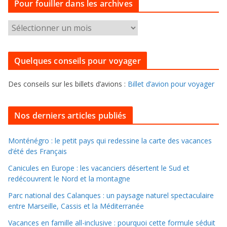
Pour fouiller dans les archives
é
g
P
o
o
r
u
i
Quelques conseils pour voyager
r
e
f
s
Des conseils sur les billets d’avions :
Billet d’avion pour voyager
o
u
i
Nos derniers articles publiés
l
l
Monténégro : le petit pays qui redessine la carte des vacances
d’été des Français
e
r
Canicules en Europe : les vacanciers désertent le Sud et
d
redécouvrent le Nord et la montagne
a
Parc national des Calanques : un paysage naturel spectaculaire
n
entre Marseille, Cassis et la Méditerranée
s
Vacances en famille all-inclusive : pourquoi cette formule séduit