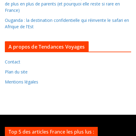
l
de plus en plus de parents (et pourquoi elle reste si rare en
e
France)
s
Ouganda : la destination confidentielle qui réinvente le safari en
a
Afrique de l’Est
r
c
A propos de Tendances Voyages
h
i
v
Contact
e
Plan du site
s
Mentions légales
Top 5 des articles France les plus lus :