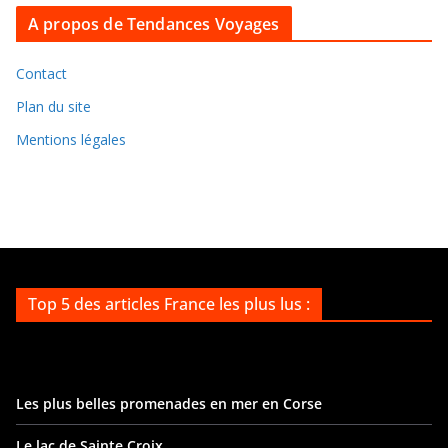
A propos de Tendances Voyages
h
i
v
Contact
e
Plan du site
s
Mentions légales
Top 5 des articles France les plus lus :
Les plus belles promenades en mer en Corse
Le lac de Sainte Croix