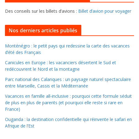
e
f
s
Des conseils sur les billets d’avions :
Billet d’avion pour voyager
o
u
i
Nos derniers articles publiés
l
l
Monténégro : le petit pays qui redessine la carte des vacances
d’été des Français
e
r
Canicules en Europe : les vacanciers désertent le Sud et
d
redécouvrent le Nord et la montagne
a
Parc national des Calanques : un paysage naturel spectaculaire
n
entre Marseille, Cassis et la Méditerranée
s
Vacances en famille all-inclusive : pourquoi cette formule séduit
l
de plus en plus de parents (et pourquoi elle reste si rare en
e
France)
s
Ouganda : la destination confidentielle qui réinvente le safari en
a
Afrique de l’Est
r
c