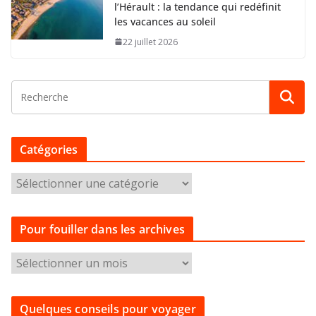
l’Hérault : la tendance qui redéfinit
les vacances au soleil
22 juillet 2026
Catégories
C
a
t
Pour fouiller dans les archives
é
g
P
o
o
r
u
i
Quelques conseils pour voyager
r