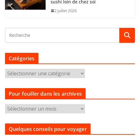
sushi loin de chez soi
2 juillet 2026
Catégories
C
a
t
Pour fouiller dans les archives
é
g
P
o
o
r
u
i
Quelques conseils pour voyager
r
e
f