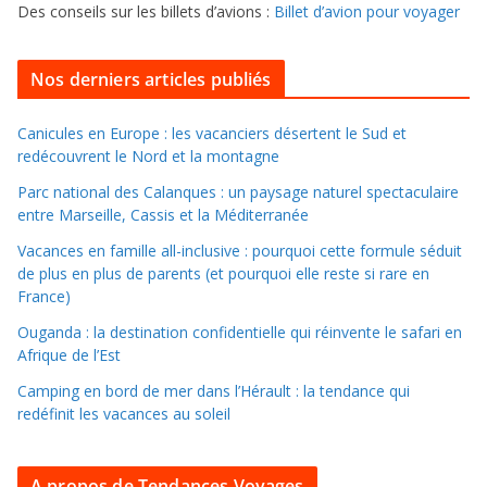
s
Des conseils sur les billets d’avions :
Billet d’avion pour voyager
o
u
i
Nos derniers articles publiés
l
l
Canicules en Europe : les vacanciers désertent le Sud et
redécouvrent le Nord et la montagne
e
r
Parc national des Calanques : un paysage naturel spectaculaire
d
entre Marseille, Cassis et la Méditerranée
a
Vacances en famille all-inclusive : pourquoi cette formule séduit
n
de plus en plus de parents (et pourquoi elle reste si rare en
s
France)
l
Ouganda : la destination confidentielle qui réinvente le safari en
e
Afrique de l’Est
s
Camping en bord de mer dans l’Hérault : la tendance qui
a
redéfinit les vacances au soleil
r
c
A propos de Tendances Voyages
h