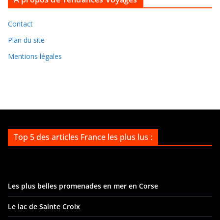
i
v
Contact
e
Plan du site
s
Mentions légales
Top 5 des articles France les plus lus :
Les plus belles promenades en mer en Corse
Le lac de Sainte Croix