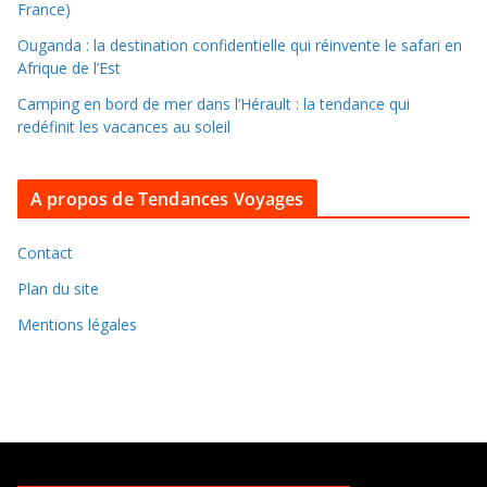
s
France)
l
Ouganda : la destination confidentielle qui réinvente le safari en
e
Afrique de l’Est
s
Camping en bord de mer dans l’Hérault : la tendance qui
a
redéfinit les vacances au soleil
r
c
A propos de Tendances Voyages
h
i
v
Contact
e
Plan du site
s
Mentions légales