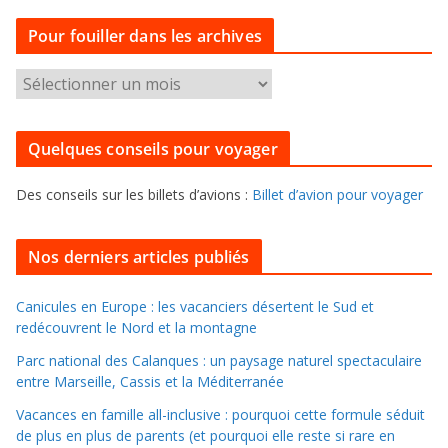
t
Pour fouiller dans les archives
é
g
P
o
o
r
u
i
Quelques conseils pour voyager
r
e
f
s
Des conseils sur les billets d’avions :
Billet d’avion pour voyager
o
u
i
Nos derniers articles publiés
l
l
Canicules en Europe : les vacanciers désertent le Sud et
redécouvrent le Nord et la montagne
e
r
Parc national des Calanques : un paysage naturel spectaculaire
d
entre Marseille, Cassis et la Méditerranée
a
Vacances en famille all-inclusive : pourquoi cette formule séduit
n
de plus en plus de parents (et pourquoi elle reste si rare en