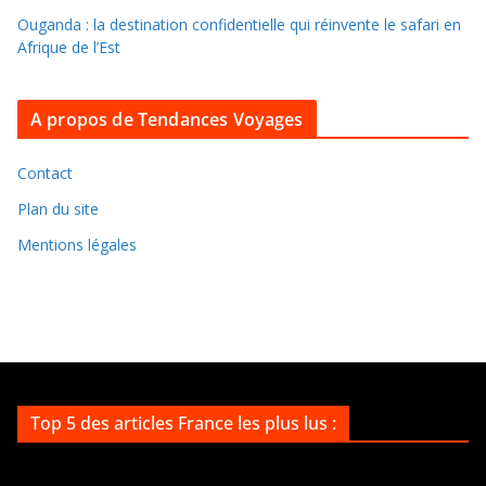
s
Ouganda : la destination confidentielle qui réinvente le safari en
a
Afrique de l’Est
r
c
A propos de Tendances Voyages
h
i
v
Contact
e
Plan du site
s
Mentions légales
Top 5 des articles France les plus lus :