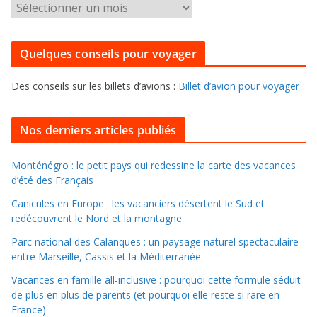
P
o
o
r
u
i
Quelques conseils pour voyager
r
e
f
s
Des conseils sur les billets d’avions :
Billet d’avion pour voyager
o
u
i
Nos derniers articles publiés
l
l
Monténégro : le petit pays qui redessine la carte des vacances
d’été des Français
e
r
Canicules en Europe : les vacanciers désertent le Sud et
d
redécouvrent le Nord et la montagne
a
Parc national des Calanques : un paysage naturel spectaculaire
n
entre Marseille, Cassis et la Méditerranée
s
Vacances en famille all-inclusive : pourquoi cette formule séduit
l
de plus en plus de parents (et pourquoi elle reste si rare en
e
France)