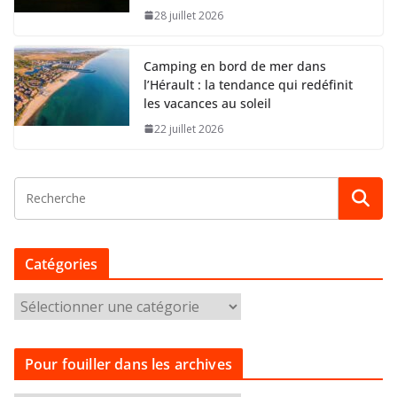
28 juillet 2026
Camping en bord de mer dans
l’Hérault : la tendance qui redéfinit
les vacances au soleil
22 juillet 2026
Catégories
C
a
t
Pour fouiller dans les archives
é
g