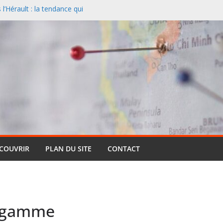
’Hérault : la tendance qui
l
nciers désertent le Sud et
ontagne
 un paysage naturel
 Cassis et la Méditerranée
ive : pourquoi cette formule
ts (et pourquoi elle reste si
entielle qui réinvente le safari
ÉCOUVRIR
PLAN DU SITE
CONTACT
e gamme