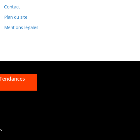
e
Contact
s
Plan du site
Mentions légales
 Tendances
s