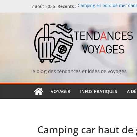
Passer
Récents :
Camping en bord de mer dans l
7 août 2026
au
redéfinit les vacances au solei
Canicules en Europe : les vaca
contenu
redécouvrent le Nord et la m
Parc national des Calanques :
spectaculaire entre Marseille,
Vacances en famille all-inclus
séduit de plus en plus de paren
rare en France)
Ouganda : la destination confid
en Afrique de l’Est
le blog des tendances et idées de voyages
VOYAGER
INFOS PRATIQUES
A D
Camping car haut d