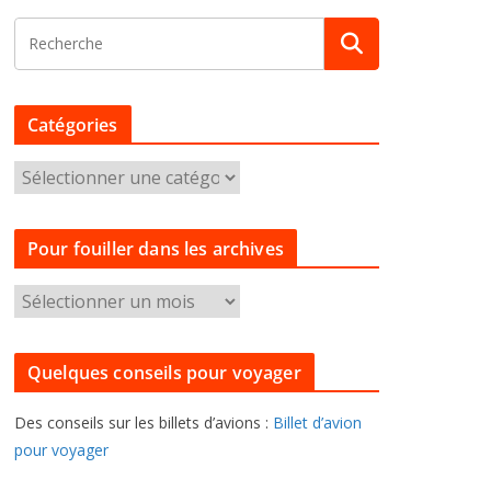
Catégories
C
a
t
Pour fouiller dans les archives
é
g
P
o
o
r
u
i
Quelques conseils pour voyager
r
e
f
s
Des conseils sur les billets d’avions :
Billet d’avion
o
pour voyager
u
i