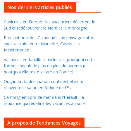
l
Nos derniers articles publiés
l
e
Canicules en Europe : les vacanciers désertent le
Sud et redécouvrent le Nord et la montagne
r
d
Parc national des Calanques : un paysage naturel
a
spectaculaire entre Marseille, Cassis et la
Méditerranée
n
s
Vacances en famille all-inclusive : pourquoi cette
l
formule séduit de plus en plus de parents (et
pourquoi elle reste si rare en France)
e
s
Ouganda : la destination confidentielle qui
a
réinvente le safari en Afrique de l’Est
r
Camping en bord de mer dans l’Hérault : la
c
tendance qui redéfinit les vacances au soleil
h
i
A propos de Tendances Voyages
v