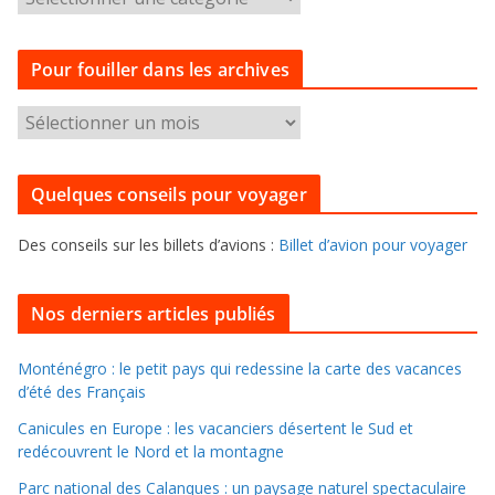
a
t
Pour fouiller dans les archives
é
g
P
o
o
r
u
i
Quelques conseils pour voyager
r
e
f
s
Des conseils sur les billets d’avions :
Billet d’avion pour voyager
o
u
i
Nos derniers articles publiés
l
l
Monténégro : le petit pays qui redessine la carte des vacances
d’été des Français
e
r
Canicules en Europe : les vacanciers désertent le Sud et
d
redécouvrent le Nord et la montagne
a
Parc national des Calanques : un paysage naturel spectaculaire