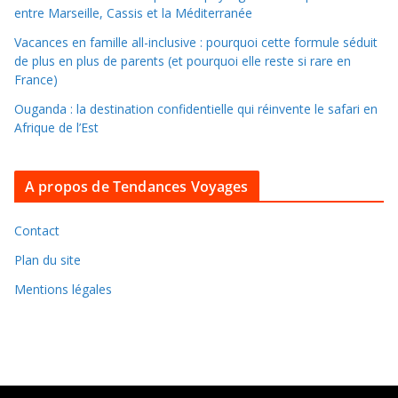
n
entre Marseille, Cassis et la Méditerranée
s
Vacances en famille all-inclusive : pourquoi cette formule séduit
l
de plus en plus de parents (et pourquoi elle reste si rare en
e
France)
s
Ouganda : la destination confidentielle qui réinvente le safari en
a
Afrique de l’Est
r
c
A propos de Tendances Voyages
h
i
v
Contact
e
Plan du site
s
Mentions légales