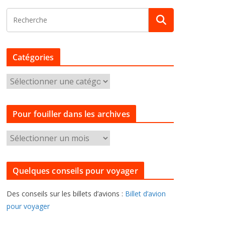
Catégories
C
a
t
Pour fouiller dans les archives
é
g
P
o
o
r
u
i
Quelques conseils pour voyager
r
e
f
s
Des conseils sur les billets d’avions :
Billet d’avion
o
pour voyager
u
i