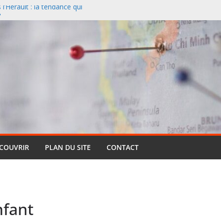
’Hérault : la tendance qui
l
nciers désertent le Sud et
ontagne
 un paysage naturel
 Cassis et la Méditerranée
ive : pourquoi cette formule
ts (et pourquoi elle reste si
entielle qui réinvente le safari
ÉCOUVRIR
PLAN DU SITE
CONTACT
nfant