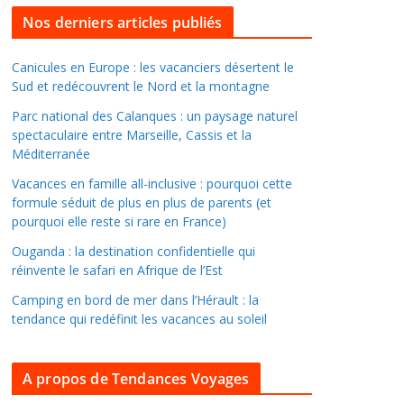
l
Nos derniers articles publiés
l
e
Canicules en Europe : les vacanciers désertent le
Sud et redécouvrent le Nord et la montagne
r
d
Parc national des Calanques : un paysage naturel
a
spectaculaire entre Marseille, Cassis et la
Méditerranée
n
s
Vacances en famille all-inclusive : pourquoi cette
l
formule séduit de plus en plus de parents (et
pourquoi elle reste si rare en France)
e
s
Ouganda : la destination confidentielle qui
a
réinvente le safari en Afrique de l’Est
r
Camping en bord de mer dans l’Hérault : la
c
tendance qui redéfinit les vacances au soleil
h
i
A propos de Tendances Voyages
v