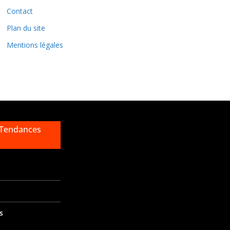
e
Contact
s
Plan du site
Mentions légales
 Tendances
s