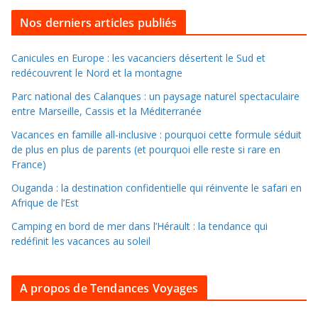
u
i
Nos derniers articles publiés
l
l
Canicules en Europe : les vacanciers désertent le Sud et
redécouvrent le Nord et la montagne
e
r
Parc national des Calanques : un paysage naturel spectaculaire
d
entre Marseille, Cassis et la Méditerranée
a
Vacances en famille all-inclusive : pourquoi cette formule séduit
n
de plus en plus de parents (et pourquoi elle reste si rare en
s
France)
l
Ouganda : la destination confidentielle qui réinvente le safari en
e
Afrique de l’Est
s
Camping en bord de mer dans l’Hérault : la tendance qui
a
redéfinit les vacances au soleil
r
c
A propos de Tendances Voyages
h
i