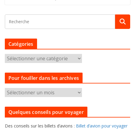
Catégories
C
a
t
Pour fouiller dans les archives
é
g
P
o
o
r
u
i
Quelques conseils pour voyager
r
e
f
s
Des conseils sur les billets d’avions :
Billet d’avion pour voyager
o