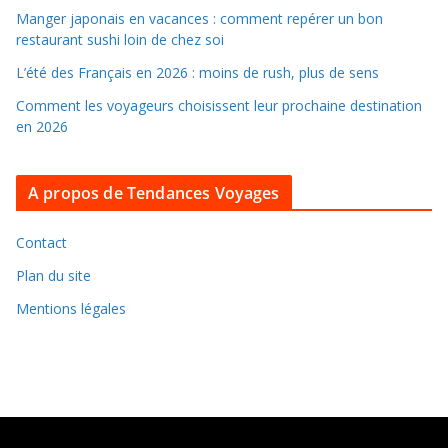
a
Manger japonais en vacances : comment repérer un bon
n
restaurant sushi loin de chez soi
s
L’été des Français en 2026 : moins de rush, plus de sens
l
Comment les voyageurs choisissent leur prochaine destination
e
en 2026
s
a
r
A propos de Tendances Voyages
c
h
Contact
i
Plan du site
v
Mentions légales
e
s