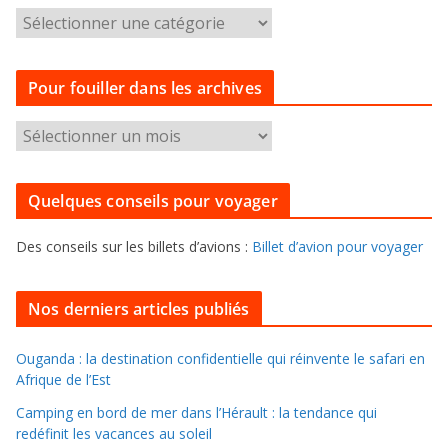
C
a
t
Pour fouiller dans les archives
é
g
P
o
o
r
u
i
Quelques conseils pour voyager
r
e
f
s
Des conseils sur les billets d’avions :
Billet d’avion pour voyager
o
u
i
Nos derniers articles publiés
l
l
Ouganda : la destination confidentielle qui réinvente le safari en
Afrique de l’Est
e
r
Camping en bord de mer dans l’Hérault : la tendance qui
d
redéfinit les vacances au soleil