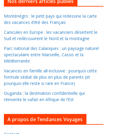
l
Nos derniers articles publiés
l
e
Monténégro : le petit pays qui redessine la carte
des vacances d’été des Français
r
d
Canicules en Europe : les vacanciers désertent le
a
Sud et redécouvrent le Nord et la montagne
n
Parc national des Calanques : un paysage naturel
s
spectaculaire entre Marseille, Cassis et la
l
Méditerranée
e
Vacances en famille all-inclusive : pourquoi cette
s
formule séduit de plus en plus de parents (et
a
pourquoi elle reste si rare en France)
r
Ouganda : la destination confidentielle qui
c
réinvente le safari en Afrique de l’Est
h
i
A propos de Tendances Voyages
v
e