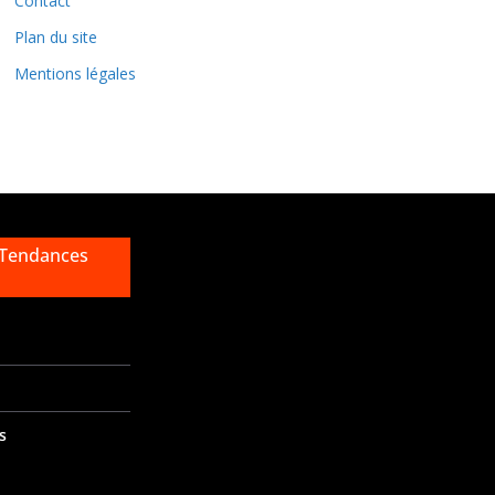
Contact
s
Plan du site
Mentions légales
 Tendances
s