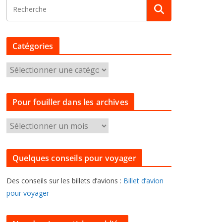
Catégories
C
a
t
Pour fouiller dans les archives
é
g
P
o
o
r
u
i
Quelques conseils pour voyager
r
e
f
s
Des conseils sur les billets d’avions :
Billet d’avion
o
pour voyager
u
i