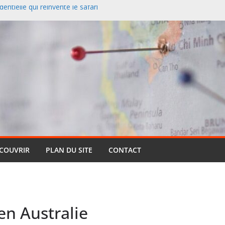
entielle qui réinvente le safari
 redessine la carte des
nciers désertent le Sud et
ontagne
 un paysage naturel
 Cassis et la Méditerranée
ive : pourquoi cette formule
ts (et pourquoi elle reste si
ÉCOUVRIR
PLAN DU SITE
CONTACT
en Australie