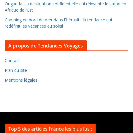
l
Ouganda : la destination confidentielle qui réinvente le safari en
e
Afrique de l’Est
s
Camping en bord de mer dans l’Hérault : la tendance qui
a
redéfinit les vacances au soleil
r
c
A propos de Tendances Voyages
h
i
v
Contact
e
Plan du site
s
Mentions légales
Top 5 des articles France les plus lus :