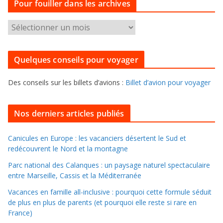
Pour fouiller dans les archives
é
g
P
o
o
r
u
i
Quelques conseils pour voyager
r
e
f
s
Des conseils sur les billets d’avions :
Billet d’avion pour voyager
o
u
i
Nos derniers articles publiés
l
l
Canicules en Europe : les vacanciers désertent le Sud et
redécouvrent le Nord et la montagne
e
r
Parc national des Calanques : un paysage naturel spectaculaire
d
entre Marseille, Cassis et la Méditerranée
a
Vacances en famille all-inclusive : pourquoi cette formule séduit
n
de plus en plus de parents (et pourquoi elle reste si rare en
s
France)