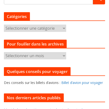
Catégories
C
a
t
Pour fouiller dans les archives
é
g
P
o
o
r
u
i
Quelques conseils pour voyager
r
e
f
s
Des conseils sur les billets d’avions :
Billet d’avion pour voyager
o
u
i
Nos derniers articles publiés
l