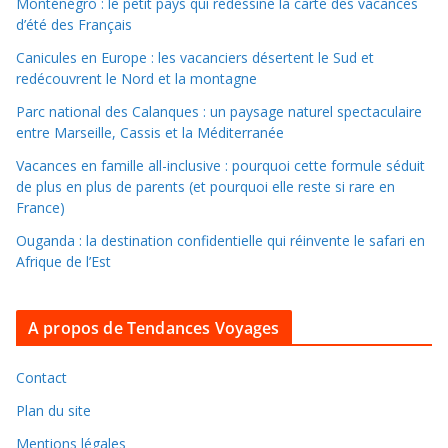
l
Monténégro : le petit pays qui redessine la carte des vacances
d’été des Français
e
r
Canicules en Europe : les vacanciers désertent le Sud et
d
redécouvrent le Nord et la montagne
a
Parc national des Calanques : un paysage naturel spectaculaire
n
entre Marseille, Cassis et la Méditerranée
s
Vacances en famille all-inclusive : pourquoi cette formule séduit
l
de plus en plus de parents (et pourquoi elle reste si rare en
e
France)
s
Ouganda : la destination confidentielle qui réinvente le safari en
a
Afrique de l’Est
r
c
A propos de Tendances Voyages
h
i
v
Contact
e
Plan du site
s
Mentions légales