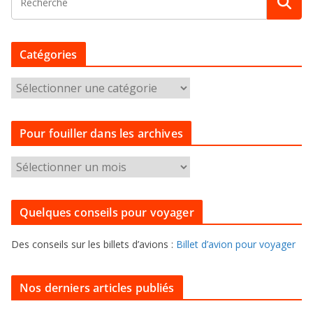
Catégories
C
a
t
Pour fouiller dans les archives
é
g
P
o
o
r
u
i
Quelques conseils pour voyager
r
e
f
s
Des conseils sur les billets d’avions :
Billet d’avion pour voyager
o
u
i
Nos derniers articles publiés
l