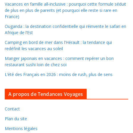
l
Vacances en famille all-inclusive : pourquoi cette formule séduit
de plus en plus de parents (et pourquoi elle reste si rare en
e
France)
r
d
Ouganda : la destination confidentielle qui réinvente le safari en
Afrique de l’Est
a
n
Camping en bord de mer dans l’Hérault : la tendance qui
s
redéfinit les vacances au soleil
l
Manger japonais en vacances : comment repérer un bon
e
restaurant sushi loin de chez soi
s
L’été des Français en 2026 : moins de rush, plus de sens
a
r
c
A propos de Tendances Voyages
h
i
Contact
v
Plan du site
e
Mentions légales
s