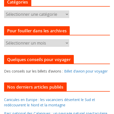
Catégories
C
a
t
Pour fouiller dans les archives
é
g
P
o
o
r
u
i
Quelques conseils pour voyager
r
e
f
s
Des conseils sur les billets d’avions :
Billet d’avion pour voyager
o
u
i
Nos derniers articles publiés
l
l
Canicules en Europe : les vacanciers désertent le Sud et
redécouvrent le Nord et la montagne
e
r
Parc national des Calanques : un paysage naturel spectaculaire