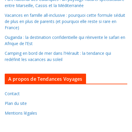
d
entre Marseille, Cassis et la Méditerranée
a
Vacances en famille all-inclusive : pourquoi cette formule séduit
n
de plus en plus de parents (et pourquoi elle reste si rare en
s
France)
l
Ouganda : la destination confidentielle qui réinvente le safari en
e
Afrique de l’Est
s
Camping en bord de mer dans l’Hérault : la tendance qui
a
redéfinit les vacances au soleil
r
c
A propos de Tendances Voyages
h
i
v
Contact
e
Plan du site
s
Mentions légales