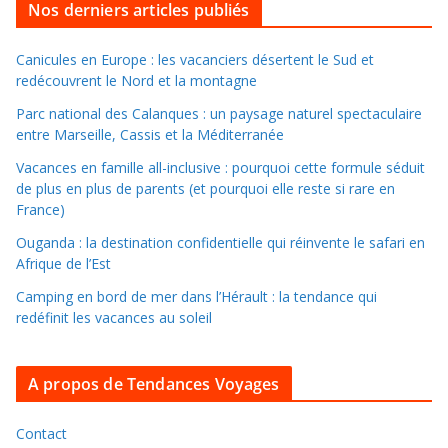
i
Nos derniers articles publiés
l
l
Canicules en Europe : les vacanciers désertent le Sud et
redécouvrent le Nord et la montagne
e
r
Parc national des Calanques : un paysage naturel spectaculaire
d
entre Marseille, Cassis et la Méditerranée
a
Vacances en famille all-inclusive : pourquoi cette formule séduit
n
de plus en plus de parents (et pourquoi elle reste si rare en
s
France)
l
Ouganda : la destination confidentielle qui réinvente le safari en
e
Afrique de l’Est
s
Camping en bord de mer dans l’Hérault : la tendance qui
a
redéfinit les vacances au soleil
r
c
A propos de Tendances Voyages
h
i
v
Contact