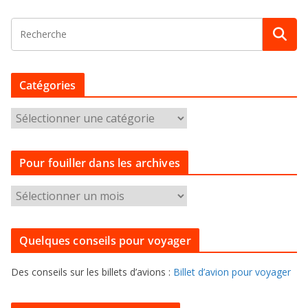
Catégories
C
a
t
Pour fouiller dans les archives
é
g
P
o
o
r
u
i
Quelques conseils pour voyager
r
e
f
s
Des conseils sur les billets d’avions :
Billet d’avion pour voyager
o
u