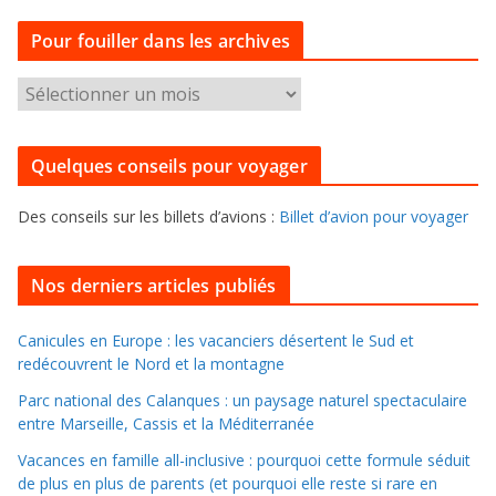
t
Pour fouiller dans les archives
é
g
P
o
o
r
u
i
Quelques conseils pour voyager
r
e
f
s
Des conseils sur les billets d’avions :
Billet d’avion pour voyager
o
u
i
Nos derniers articles publiés
l
l
Canicules en Europe : les vacanciers désertent le Sud et
redécouvrent le Nord et la montagne
e
r
Parc national des Calanques : un paysage naturel spectaculaire
d
entre Marseille, Cassis et la Méditerranée
a
Vacances en famille all-inclusive : pourquoi cette formule séduit
n
de plus en plus de parents (et pourquoi elle reste si rare en