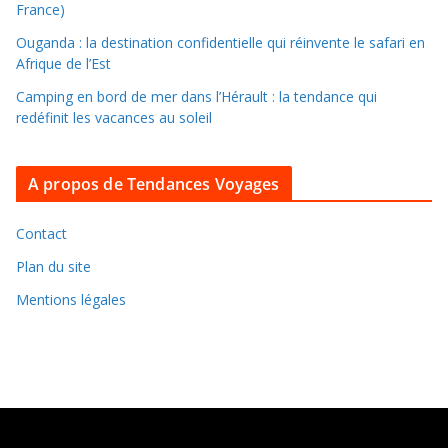
s
France)
l
Ouganda : la destination confidentielle qui réinvente le safari en
e
Afrique de l’Est
s
Camping en bord de mer dans l’Hérault : la tendance qui
a
redéfinit les vacances au soleil
r
c
A propos de Tendances Voyages
h
i
v
Contact
e
Plan du site
s
Mentions légales