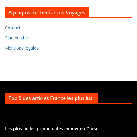
c
A propos de Tendances Voyages
h
i
v
Contact
e
Plan du site
s
Mentions légales
Top 5 des articles France les plus lus :
Les plus belles promenades en mer en Corse