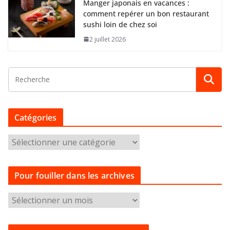
Manger japonais en vacances :
comment repérer un bon restaurant
sushi loin de chez soi
2 juillet 2026
Catégories
C
a
t
Pour fouiller dans les archives
é
g
P
o
o
r
u