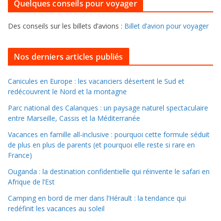
i
Quelques conseils pour voyager
r
e
f
s
Des conseils sur les billets d’avions :
Billet d’avion pour voyager
o
u
i
Nos derniers articles publiés
l
l
Canicules en Europe : les vacanciers désertent le Sud et
redécouvrent le Nord et la montagne
e
r
Parc national des Calanques : un paysage naturel spectaculaire
d
entre Marseille, Cassis et la Méditerranée
a
Vacances en famille all-inclusive : pourquoi cette formule séduit
n
de plus en plus de parents (et pourquoi elle reste si rare en
s
France)
l
Ouganda : la destination confidentielle qui réinvente le safari en
e
Afrique de l’Est
s
Camping en bord de mer dans l’Hérault : la tendance qui
a
redéfinit les vacances au soleil
r