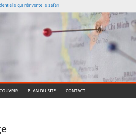
entielle qui réinvente le safari
 redessine la carte des
nciers désertent le Sud et
ontagne
 un paysage naturel
 Cassis et la Méditerranée
ive : pourquoi cette formule
ts (et pourquoi elle reste si
ÉCOUVRIR
PLAN DU SITE
CONTACT
ge