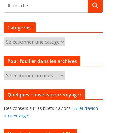
Catégories
C
a
t
Pour fouiller dans les archives
é
g
P
o
o
r
u
i
Quelques conseils pour voyager
r
e
f
s
Des conseils sur les billets d’avions :
Billet d’avion
o
pour voyager
u
i