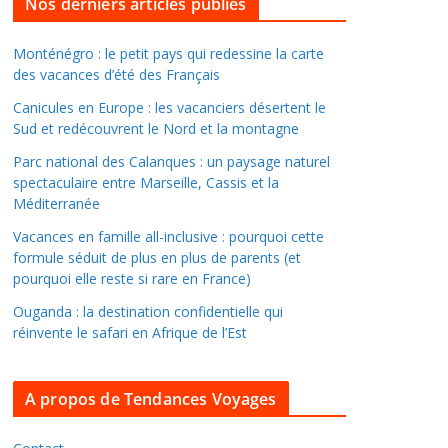
l
Nos derniers articles publiés
l
e
Monténégro : le petit pays qui redessine la carte
des vacances d’été des Français
r
d
Canicules en Europe : les vacanciers désertent le
a
Sud et redécouvrent le Nord et la montagne
n
Parc national des Calanques : un paysage naturel
s
spectaculaire entre Marseille, Cassis et la
l
Méditerranée
e
Vacances en famille all-inclusive : pourquoi cette
s
formule séduit de plus en plus de parents (et
a
pourquoi elle reste si rare en France)
r
Ouganda : la destination confidentielle qui
c
réinvente le safari en Afrique de l’Est
h
i
A propos de Tendances Voyages
v
e