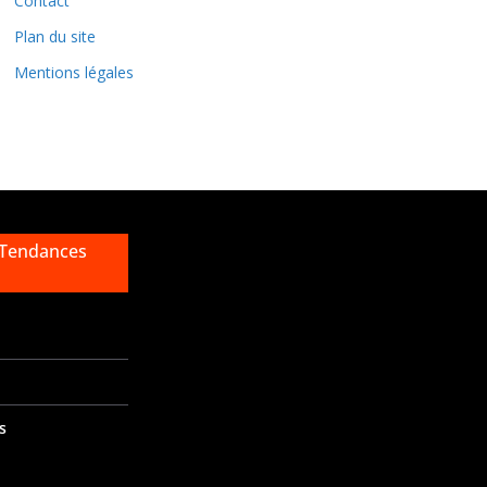
Contact
s
Plan du site
Mentions légales
 Tendances
s