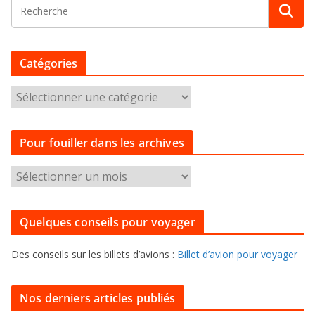
Catégories
C
a
t
Pour fouiller dans les archives
é
g
P
o
o
r
u
i
Quelques conseils pour voyager
r
e
f
s
Des conseils sur les billets d’avions :
Billet d’avion pour voyager
o
u
i
Nos derniers articles publiés
l