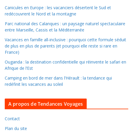
l
Canicules en Europe : les vacanciers désertent le Sud et
redécouvrent le Nord et la montagne
e
r
Parc national des Calanques : un paysage naturel spectaculaire
d
entre Marseille, Cassis et la Méditerranée
a
Vacances en famille all-inclusive : pourquoi cette formule séduit
n
de plus en plus de parents (et pourquoi elle reste si rare en
s
France)
l
Ouganda : la destination confidentielle qui réinvente le safari en
e
Afrique de l’Est
s
Camping en bord de mer dans l’Hérault : la tendance qui
a
redéfinit les vacances au soleil
r
c
A propos de Tendances Voyages
h
i
v
Contact
e
Plan du site