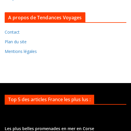
r
c
A propos de Tendances Voyages
h
i
v
Contact
e
Plan du site
s
Mentions légales
Top 5 des articles France les plus lus :
Les plus belles promenades en mer en Corse