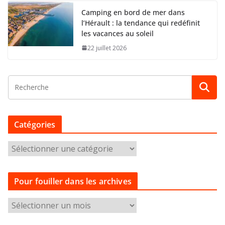
Camping en bord de mer dans
l’Hérault : la tendance qui redéfinit
les vacances au soleil
22 juillet 2026
Catégories
C
a
t
Pour fouiller dans les archives
é
g
P
o
o
r