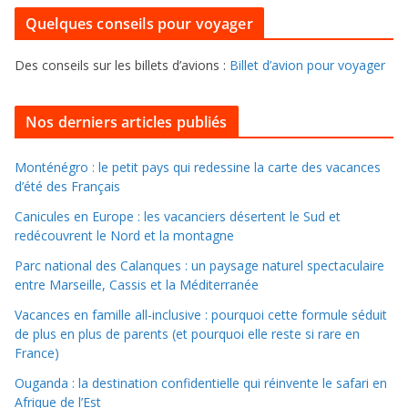
u
i
Quelques conseils pour voyager
r
e
f
s
Des conseils sur les billets d’avions :
Billet d’avion pour voyager
o
u
i
Nos derniers articles publiés
l
l
Monténégro : le petit pays qui redessine la carte des vacances
d’été des Français
e
r
Canicules en Europe : les vacanciers désertent le Sud et
d
redécouvrent le Nord et la montagne
a
Parc national des Calanques : un paysage naturel spectaculaire
n
entre Marseille, Cassis et la Méditerranée
s
Vacances en famille all-inclusive : pourquoi cette formule séduit
l
de plus en plus de parents (et pourquoi elle reste si rare en
e
France)
s
Ouganda : la destination confidentielle qui réinvente le safari en
a
Afrique de l’Est