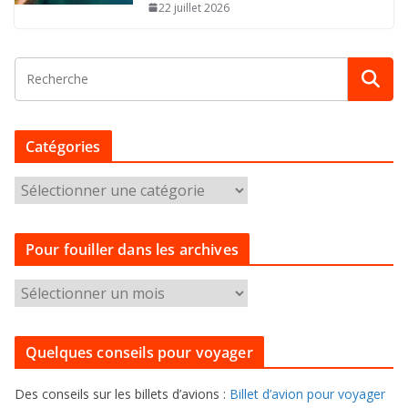
22 juillet 2026
Catégories
C
a
t
Pour fouiller dans les archives
é
g
P
o
o
r
u
i
Quelques conseils pour voyager
r
e
f
s
Des conseils sur les billets d’avions :
Billet d’avion pour voyager
o