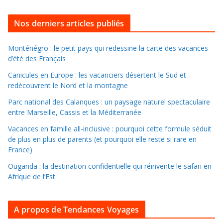
u
i
Nos derniers articles publiés
l
l
Monténégro : le petit pays qui redessine la carte des vacances
d’été des Français
e
r
Canicules en Europe : les vacanciers désertent le Sud et
d
redécouvrent le Nord et la montagne
a
Parc national des Calanques : un paysage naturel spectaculaire
n
entre Marseille, Cassis et la Méditerranée
s
Vacances en famille all-inclusive : pourquoi cette formule séduit
l
de plus en plus de parents (et pourquoi elle reste si rare en
e
France)
s
Ouganda : la destination confidentielle qui réinvente le safari en
a
Afrique de l’Est
r
c
A propos de Tendances Voyages
h
i