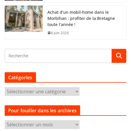
Achat d’un mobil-home dans le
Morbihan : profiter de la Bretagne
toute l’année !
8 juin 2026
Catégories
C
a
t
Pour fouiller dans les archives
é
g
P
o
o