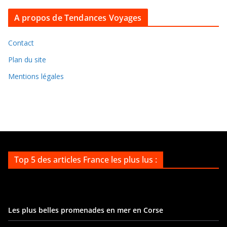
a
r
A propos de Tendances Voyages
c
h
Contact
i
Plan du site
v
Mentions légales
e
s
Top 5 des articles France les plus lus :
Les plus belles promenades en mer en Corse