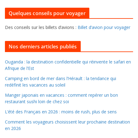
r
u
i
Quelques conseils pour voyager
r
e
f
s
Des conseils sur les billets d’avions :
Billet d’avion pour voyager
o
u
i
Nos derniers articles publiés
l
l
Ouganda : la destination confidentielle qui réinvente le safari en
Afrique de l’Est
e
r
Camping en bord de mer dans l’Hérault : la tendance qui
d
redéfinit les vacances au soleil
a
Manger japonais en vacances : comment repérer un bon
n
restaurant sushi loin de chez soi
s
L’été des Français en 2026 : moins de rush, plus de sens
l
Comment les voyageurs choisissent leur prochaine destination
e
en 2026
s