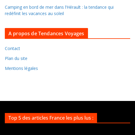
s
Camping en bord de mer dans l’Hérault : la tendance qui
a
redéfinit les vacances au soleil
r
c
A propos de Tendances Voyages
h
i
v
Contact
e
Plan du site
s
Mentions légales
Top 5 des articles France les plus lus :