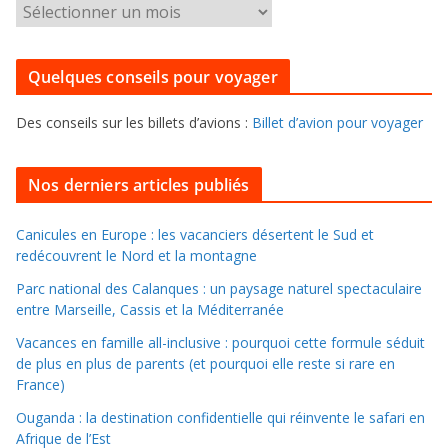
P
o
o
r
u
i
Quelques conseils pour voyager
r
e
f
s
Des conseils sur les billets d’avions :
Billet d’avion pour voyager
o
u
i
Nos derniers articles publiés
l
l
Canicules en Europe : les vacanciers désertent le Sud et
redécouvrent le Nord et la montagne
e
r
Parc national des Calanques : un paysage naturel spectaculaire
d
entre Marseille, Cassis et la Méditerranée
a
Vacances en famille all-inclusive : pourquoi cette formule séduit
n
de plus en plus de parents (et pourquoi elle reste si rare en
s
France)
l
Ouganda : la destination confidentielle qui réinvente le safari en
e
Afrique de l’Est