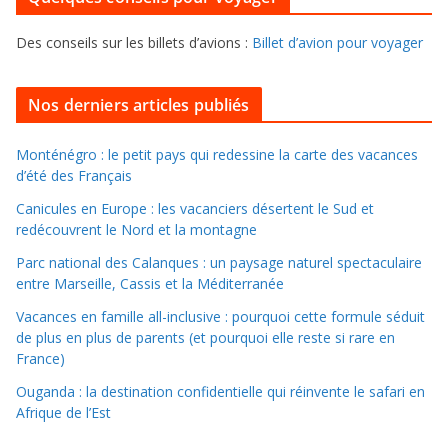
r
e
f
s
Des conseils sur les billets d’avions :
Billet d’avion pour voyager
o
u
i
Nos derniers articles publiés
l
l
Monténégro : le petit pays qui redessine la carte des vacances
d’été des Français
e
r
Canicules en Europe : les vacanciers désertent le Sud et
d
redécouvrent le Nord et la montagne
a
Parc national des Calanques : un paysage naturel spectaculaire
n
entre Marseille, Cassis et la Méditerranée
s
Vacances en famille all-inclusive : pourquoi cette formule séduit
l
de plus en plus de parents (et pourquoi elle reste si rare en
e
France)
s
Ouganda : la destination confidentielle qui réinvente le safari en
a
Afrique de l’Est
r