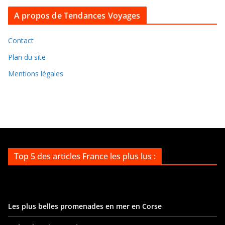
c
A propos de Tendances Voyages
h
i
v
Contact
e
Plan du site
s
Mentions légales
Top 5 des articles France les plus lus :
Les plus belles promenades en mer en Corse