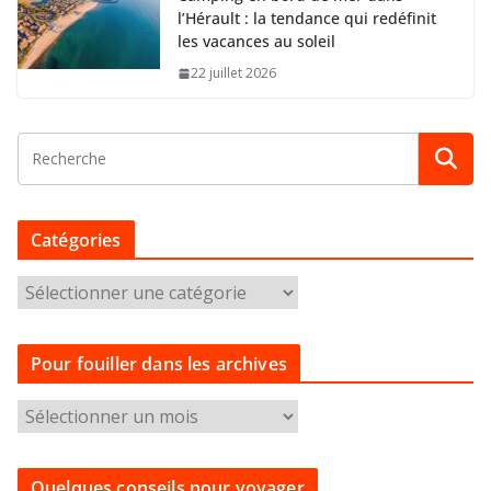
l’Hérault : la tendance qui redéfinit
les vacances au soleil
22 juillet 2026
Catégories
C
a
t
Pour fouiller dans les archives
é
g
P
o
o
r
u
i
Quelques conseils pour voyager