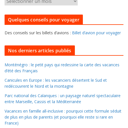
P
o
o
r
u
i
Quelques conseils pour voyager
r
e
f
s
Des conseils sur les billets d’avions :
Billet d’avion pour voyager
o
u
i
Nos derniers articles publiés
l
l
Monténégro : le petit pays qui redessine la carte des vacances
d’été des Français
e
r
Canicules en Europe : les vacanciers désertent le Sud et
d
redécouvrent le Nord et la montagne
a
Parc national des Calanques : un paysage naturel spectaculaire
n
entre Marseille, Cassis et la Méditerranée
s
Vacances en famille all-inclusive : pourquoi cette formule séduit
l
de plus en plus de parents (et pourquoi elle reste si rare en
e
France)