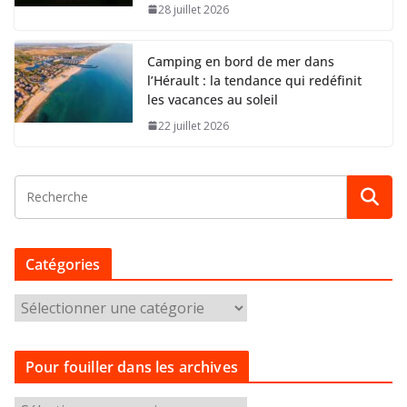
28 juillet 2026
Camping en bord de mer dans
l’Hérault : la tendance qui redéfinit
les vacances au soleil
22 juillet 2026
Catégories
C
a
t
Pour fouiller dans les archives
é
g