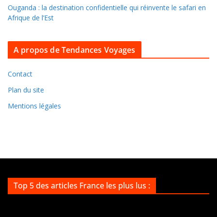
s
Ouganda : la destination confidentielle qui réinvente le safari en
a
Afrique de l’Est
r
c
A propos de Tendances Voyages
h
i
v
Contact
e
Plan du site
s
Mentions légales
Top 5 des articles France les plus lus :