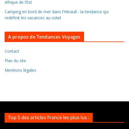
e
Afrique de l’Est
s
Camping en bord de mer dans l’Hérault : la tendance qui
a
redéfinit les vacances au soleil
r
c
A propos de Tendances Voyages
h
i
v
Contact
e
Plan du site
s
Mentions légales
Top 5 des articles France les plus lus :