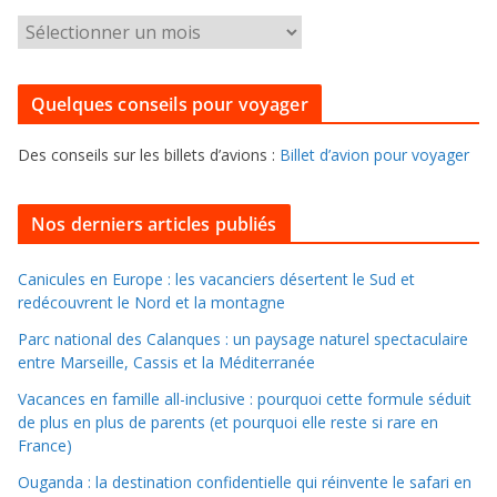
g
P
o
o
r
u
i
Quelques conseils pour voyager
r
e
f
s
Des conseils sur les billets d’avions :
Billet d’avion pour voyager
o
u
i
Nos derniers articles publiés
l
l
Canicules en Europe : les vacanciers désertent le Sud et
redécouvrent le Nord et la montagne
e
r
Parc national des Calanques : un paysage naturel spectaculaire
d
entre Marseille, Cassis et la Méditerranée
a
Vacances en famille all-inclusive : pourquoi cette formule séduit
n
de plus en plus de parents (et pourquoi elle reste si rare en
s
France)
l
Ouganda : la destination confidentielle qui réinvente le safari en