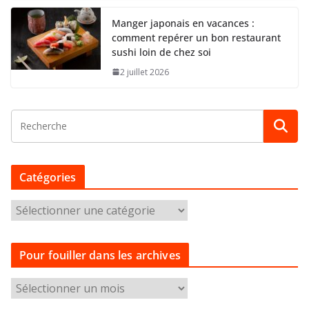
Manger japonais en vacances :
comment repérer un bon restaurant
sushi loin de chez soi
2 juillet 2026
Catégories
C
a
t
Pour fouiller dans les archives
é
g
P
o
o