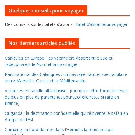
r
u
i
Quelques conseils pour voyager
r
e
f
s
Des conseils sur les billets d’avions :
Billet d’avion pour voyager
o
u
i
Nos derniers articles publiés
l
l
Canicules en Europe : les vacanciers désertent le Sud et
redécouvrent le Nord et la montagne
e
r
Parc national des Calanques : un paysage naturel spectaculaire
d
entre Marseille, Cassis et la Méditerranée
a
Vacances en famille all-inclusive : pourquoi cette formule séduit
n
de plus en plus de parents (et pourquoi elle reste si rare en
s
France)
l
Ouganda : la destination confidentielle qui réinvente le safari en
e
Afrique de l’Est
s
Camping en bord de mer dans l’Hérault : la tendance qui
a