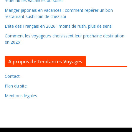
d
redéfinit les vacances au soleil
a
Manger japonais en vacances : comment repérer un bon
n
restaurant sushi loin de chez soi
s
L’été des Français en 2026 : moins de rush, plus de sens
l
Comment les voyageurs choisissent leur prochaine destination
e
en 2026
s
a
r
A propos de Tendances Voyages
c
h
Contact
i
Plan du site
v
Mentions légales
e
s