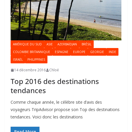
AMÉRIQUE DU SUD
ASIE
AZERBAÏDJAN
BRÉSIL
COLOMBIE BRITANNIQUE
ESPAGNE
EUROPE
GEORGIE
INDE
ISRAËL
PHILIPPINES
14 décembre 2016
Chloé
Top 2016 des destinations
tendances
Comme chaque année, le célèbre site d’avis des
voyageurs TripAdvisor propose son Top des destinations
tendances. Voici donc les destinations
Read More