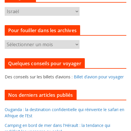
C
a
t
Pour fouiller dans les archives
é
g
P
o
o
r
u
i
Quelques conseils pour voyager
r
e
f
s
Des conseils sur les billets d’avions :
Billet d’avion pour voyager
o
u
i
Nos derniers articles publiés
l
l
Ouganda : la destination confidentielle qui réinvente le safari en
Afrique de l’Est
e
r
Camping en bord de mer dans l’Hérault : la tendance qui