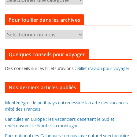
a
t
Pour fouiller dans les archives
é
g
P
o
o
r
u
i
Quelques conseils pour voyager
r
e
f
s
Des conseils sur les billets d’avions :
Billet d’avion pour voyager
o
u
i
Nos derniers articles publiés
l
l
Monténégro : le petit pays qui redessine la carte des vacances
d’été des Français
e
r
Canicules en Europe : les vacanciers désertent le Sud et
d
redécouvrent le Nord et la montagne
a
Parc national des Calanques : un paysage naturel spectaculaire