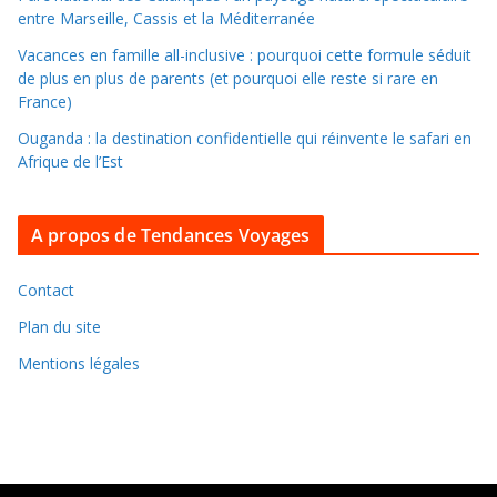
n
entre Marseille, Cassis et la Méditerranée
s
Vacances en famille all-inclusive : pourquoi cette formule séduit
l
de plus en plus de parents (et pourquoi elle reste si rare en
e
France)
s
Ouganda : la destination confidentielle qui réinvente le safari en
a
Afrique de l’Est
r
c
A propos de Tendances Voyages
h
i
v
Contact
e
Plan du site
s
Mentions légales