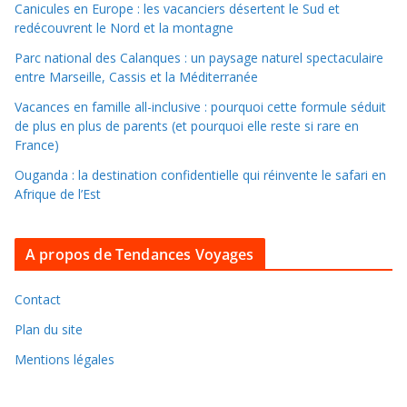
r
Canicules en Europe : les vacanciers désertent le Sud et
d
redécouvrent le Nord et la montagne
a
Parc national des Calanques : un paysage naturel spectaculaire
n
entre Marseille, Cassis et la Méditerranée
s
Vacances en famille all-inclusive : pourquoi cette formule séduit
l
de plus en plus de parents (et pourquoi elle reste si rare en
e
France)
s
Ouganda : la destination confidentielle qui réinvente le safari en
a
Afrique de l’Est
r
c
A propos de Tendances Voyages
h
i
v
Contact
e
Plan du site
s
Mentions légales