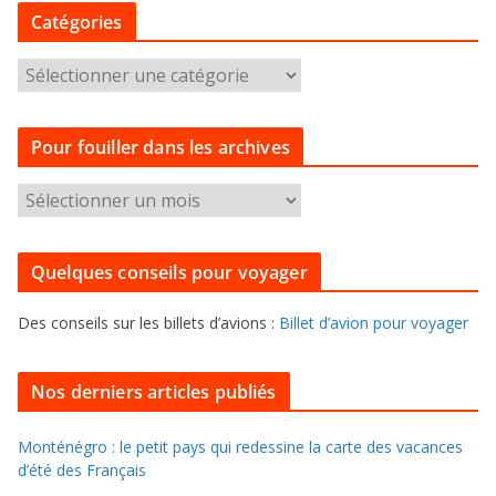
Catégories
C
a
t
Pour fouiller dans les archives
é
g
P
o
o
r
u
i
Quelques conseils pour voyager
r
e
f
s
Des conseils sur les billets d’avions :
Billet d’avion pour voyager
o
u
i
Nos derniers articles publiés
l
l
Monténégro : le petit pays qui redessine la carte des vacances
d’été des Français
e