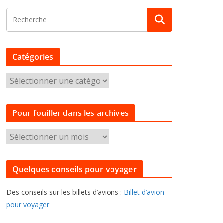
Catégories
C
a
t
Pour fouiller dans les archives
é
g
P
o
o
r
u
i
Quelques conseils pour voyager
r
e
f
s
Des conseils sur les billets d’avions :
Billet d’avion
o
pour voyager
u
i