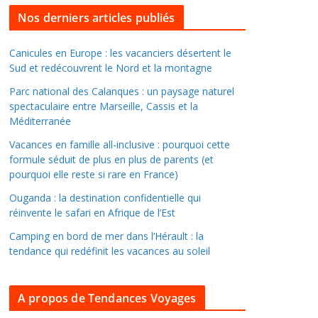
l
Nos derniers articles publiés
l
e
Canicules en Europe : les vacanciers désertent le
Sud et redécouvrent le Nord et la montagne
r
d
Parc national des Calanques : un paysage naturel
a
spectaculaire entre Marseille, Cassis et la
Méditerranée
n
s
Vacances en famille all-inclusive : pourquoi cette
l
formule séduit de plus en plus de parents (et
pourquoi elle reste si rare en France)
e
s
Ouganda : la destination confidentielle qui
a
réinvente le safari en Afrique de l’Est
r
Camping en bord de mer dans l’Hérault : la
c
tendance qui redéfinit les vacances au soleil
h
i
A propos de Tendances Voyages
v