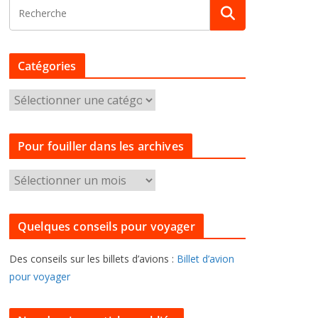
Catégories
C
a
t
Pour fouiller dans les archives
é
g
P
o
o
r
u
i
Quelques conseils pour voyager
r
e
f
s
Des conseils sur les billets d’avions :
Billet d’avion
o
pour voyager
u
i