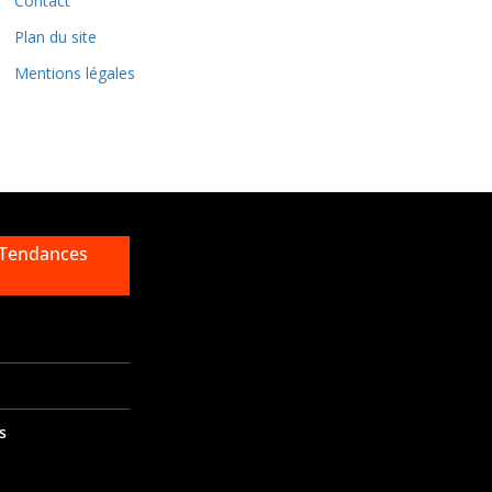
Contact
s
Plan du site
Mentions légales
 Tendances
s