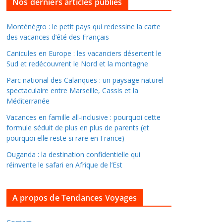
l
Nos derniers articles publiés
l
e
Monténégro : le petit pays qui redessine la carte
des vacances d’été des Français
r
d
Canicules en Europe : les vacanciers désertent le
a
Sud et redécouvrent le Nord et la montagne
n
Parc national des Calanques : un paysage naturel
s
spectaculaire entre Marseille, Cassis et la
l
Méditerranée
e
Vacances en famille all-inclusive : pourquoi cette
s
formule séduit de plus en plus de parents (et
a
pourquoi elle reste si rare en France)
r
Ouganda : la destination confidentielle qui
c
réinvente le safari en Afrique de l’Est
h
i
A propos de Tendances Voyages
v
e