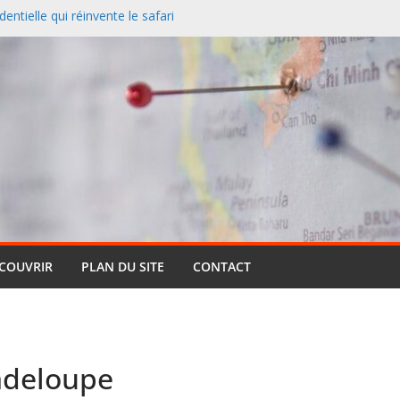
entielle qui réinvente le safari
 redessine la carte des
nciers désertent le Sud et
ontagne
 un paysage naturel
 Cassis et la Méditerranée
ive : pourquoi cette formule
ts (et pourquoi elle reste si
ÉCOUVRIR
PLAN DU SITE
CONTACT
adeloupe